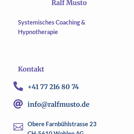
Ralf Musto
Systemisches Coaching &
Hypnotherapie
Kontakt

+41 77 216 80 74

info@ralfmusto.de
Obere Farnbühlstrasse 23

CH-5610 Wohlen AG