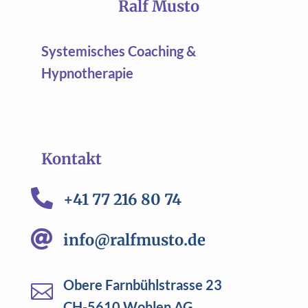
Ralf Musto
Systemisches Coaching &
Hypnotherapie
Kontakt

+41 77 216 80 74

info@ralfmusto.de
Obere Farnbühlstrasse 23

CH-5610 Wohlen AG