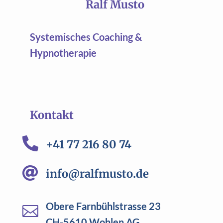
Ralf Musto
Systemisches Coaching &
Hypnotherapie
Kontakt

+41 77 216 80 74

info@ralfmusto.de
Obere Farnbühlstrasse 23

CH-5610 Wohlen AG