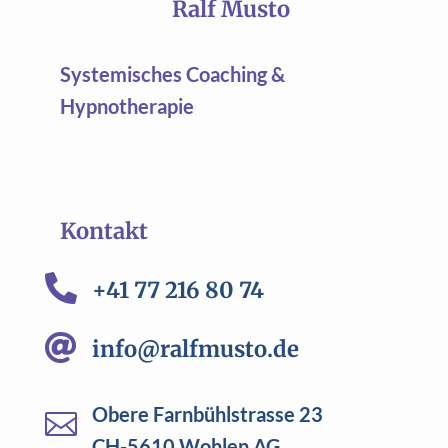
Ralf Musto
Systemisches Coaching &
Hypnotherapie
Kontakt

+41 77 216 80 74

info@ralfmusto.de
Obere Farnbühlstrasse 23

CH-5610 Wohlen AG