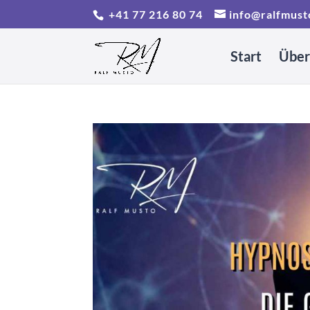
+41 77 216 80 74
info@ralfmust
Start
Über