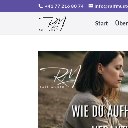
+41 77 216 80 74
info@ralfmust
Start
Über