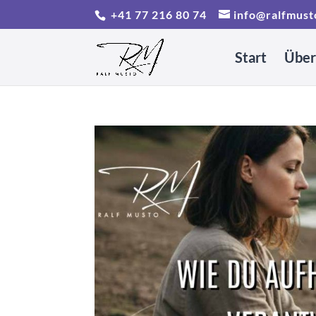
+41 77 216 80 74
info@ralfmust
Start
Über