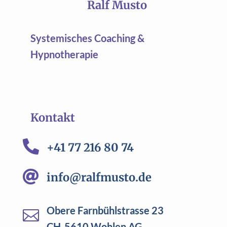
Ralf Musto
Systemisches Coaching &
Hypnotherapie
Kontakt

+41 77 216 80 74

info@ralfmusto.de
Obere Farnbühlstrasse 23

CH-5610 Wohlen AG